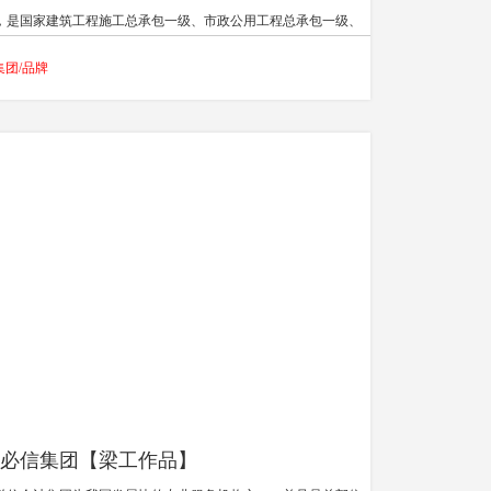
，是国家建筑工程施工总承包一级、市政公用工程总承包一级、
筑装饰装修工程专业承包一级、建筑机电安装工程专业承包一级
集团/品牌
业，全国工程建设施工总承包100强、企业信用评价AAA级信用
业、连续十年广东省守合同重信用企业、广东省诚信示范企业、
续十四年的安全生产先进单位、东莞市诚信企业、东莞市优秀企
、连续十年的东莞市50强民营企业。
必信集团【梁工作品】