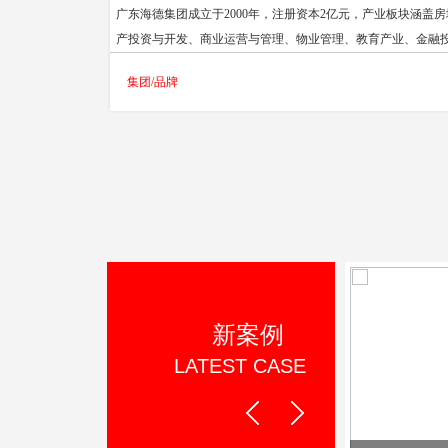
广东海德集团成立于2000年，注册资本2亿元，产业板块涵盖房
产投资与开发、商业运营与管理、物业管理、教育产业、金融
等，总资产过百亿元。先后获得“中国房地产创新模式十强”、“
集团/品牌
莞民营企业50强服务业企业”、“东莞房地产开发先进企业”、“
房地产开发模式创新十强”等多项荣誉。
新案例
LATEST CASE