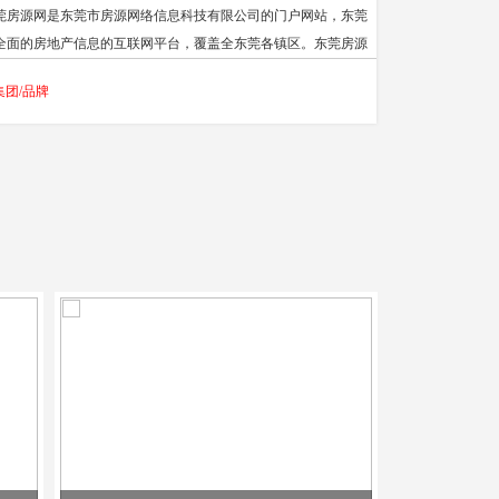
莞房源网是东莞市房源网络信息科技有限公司的门户网站，东莞
全面的房地产信息的互联网平台，覆盖全东莞各镇区。东莞房源
通过房地产O2O模式，凭借全网营销和新推广技术，借力微信营
集团/品牌
，成立全东莞全面的房源信息库，成立东莞市房源、房地产供
、房地产价格、房地产新闻动态资讯信息的大数据体系。为房地
开发商，为房地产经纪公司，为买房卖房者，为房地产资讯提供
面快捷安全房地产营销电商交易服务平台。