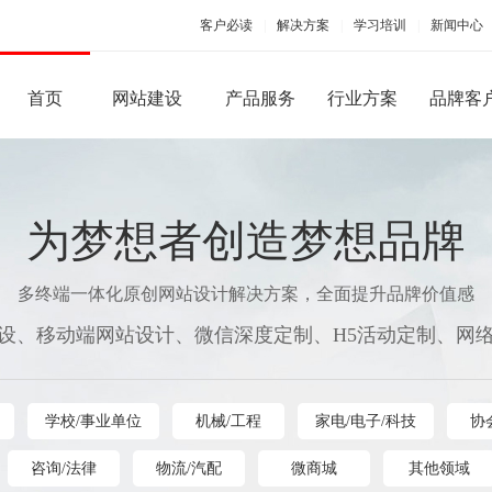
客户必读
|
解决方案
|
学习培训
|
新闻中心
首页
网站建设
产品服务
行业方案
品牌客
PC端网站建设
手机移动应用
为梦想者创造梦想品牌
多终端一体化原创网站设计解决方案，全面提升品牌价值感
设、移动端网站设计、微信深度定制、H5活动定制、网
品牌型网站建设
手机版网站建设
微信
营销型网站建设
手机APP开发
微官
学校/事业单位
机械/工程
家电/电子/科技
协
商城网站建设
微商
行业（门户）网站建设
微信
咨询/法律
物流/汽配
微商城
其他领域