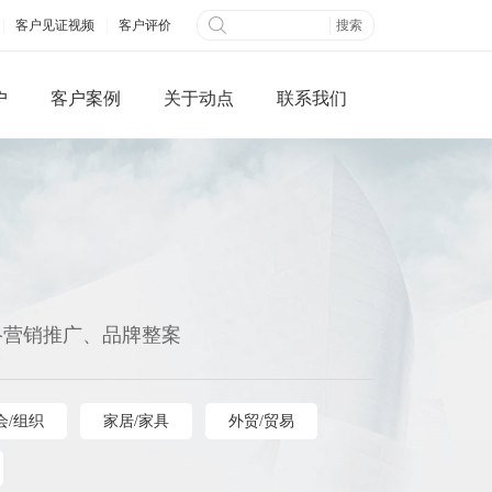
|
客户见证视频
|
客户评价
户
客户案例
关于动点
联系我们
微信端网站
全网营销
络营销推广、品牌整案
公众平台开发
百度快照优化
网搭建
B2B信息发布
会/组织
家居/家具
外贸/贸易
城制作
视频营销
三级分销系统
社交网络