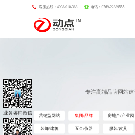
客服热线：4008-010-388
|
电话：0769-22889555
基础业务
专注高端品牌网站建
域名注册
LOGO设计
空间托管
画册设计
业务咨询微信
营销型网站
集团/品牌
房地产/产业园
企业邮箱
VI设计
服务器租用
淘宝、天猫、京东装修
装饰/建筑
五金/仪器
服装/皮具