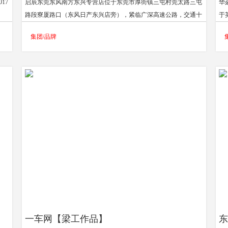
17
启辰东莞东风南方东兴专营店位于东莞市厚街镇三屯村莞太路三屯
华
、
路段寮厦路口（东风日产东兴店旁），紧临广深高速公路，交通十
于
咨询
分便利，是东莞地区目前占地面积大的东风日产启辰经销商。公司
A
集团/品牌
的经营范围主要有：汽车及配件销售、二手车置换、汽车维修、汽
2
车保险代理、汽车装饰装潢、汽车救援、汽车信息服务咨询、汽车
A
租赁等专业服务。公司隶属于东风南方旗下，前期组建得到东风南
方集团的支持，人员从东风南方各店挑选，无论是售前或者售后都
是行业里面精英人才。
一车网【梁工作品】
东