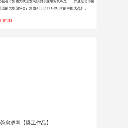
必信会计集团为我国发展快的专业服务机构之一，并且是总部位
英国的大型国际会计集团ALLIOTT GROUP的中国成员所，
LLIOTT GROUP在全球65个国家拥有220多家独立事务所。据
集团/品牌
004年8月期（中国注册会计师）引用ACCA协会的的权威数据，
LLIOTT GROUP在国际会计公司中排名第25位。
莞房源网【梁工作品】