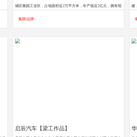
城区雅园工业区，占地面积近2万平方米，年产值近2亿元，拥有现
建
港）
代化的成套生产设备，雇员500多人，其中研发技术人员50余人，
建
集团/品牌
限公
技术力量雄厚，日生产木箱1000多个，卡板8000多个。林格储物包
企
股东
装在香港、西安、浙江、佛山、长沙等地均设有分公司。多年来一
企
球
直致力于物流包装产品的研发、生产、销售及服务。且十分注重包
连
和
装产品自主研发，拥有航空木箱、航空卡板，折叠钢箱，等多项专
业
等产
利产品，轻便安全，为客户节省了大量的运输成本，符合当今世界
绿色环保节约能源的主题。
启辰汽车【梁工作品】
华