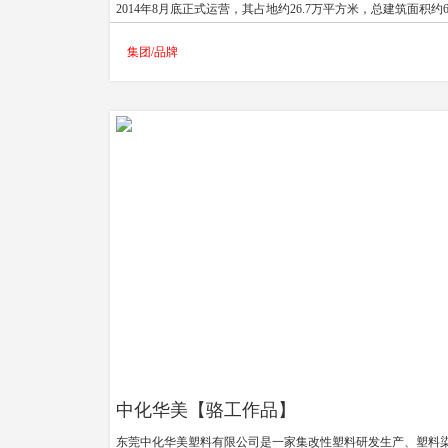
2014年8月底正式运营，其占地约26.7万平方米，总建筑面积约6
万平方米，功能齐全，不仅能满足国际国内顶级篮球比赛，还
集团/品牌
办羽毛球、冰球、网球、体操、武术、举重等国际国内一流综
事及商业娱乐表演，是融体育、演艺活动为一体的大型综合性
馆。
场馆运营公司介绍
东莞市东世宏实业发展有限公司（简称：东世宏）于2014年5月1
日由东莞实业投资控股集团有限公司、广东世纪城集团有限公
广东宏远集团有限公司联合出资组建。下设财务部、综合办公
活动部、商务合作部、工程部、物管部。
中化华美【骆工作品】
东莞中化华美塑料有限公司是一家集改性塑料研发生产、塑料