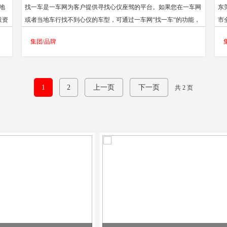
地
找一车是一车网为客户提供寻找心仪座驾的平台。如果您在一车网
东
投资
或者当地车行找不到心仪的车型，可通过一车网“找一车“的功能，
市
东
输入您要找的车型信息，一车团队就会根据您的需求接通全国资源
网
集团/品牌
中国
渠道，为您找到合适的超值心仪座驾。
销
需
产
全
1
2
上一页
下一页
共 2 页