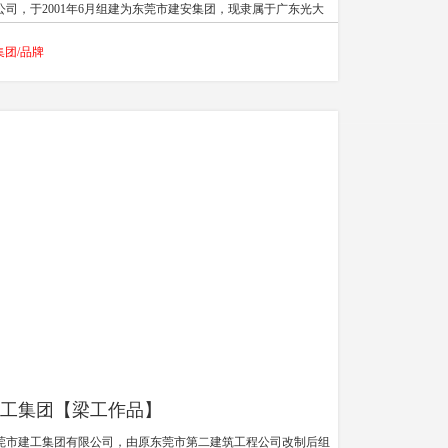
公司，于2001年6月组建为东莞市建安集团，现隶属于广东光大
业集团有限公司，为光大集团旗下大的子公司之一。2002年6
集团/品牌
，经建设部审核批准为工业与民用建筑工程施工一级企业。公司
编员工逾2000人，当前在建工程超过20个，包含房地产、酒店、
路桥梁、园林景观、工业厂房等，业务已覆盖广东省内外。
工集团【梁工作品】
莞市建工集团有限公司，由原东莞市第二建筑工程公司改制后组