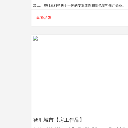
加工、塑料原料销售于一体的专业改性和染色塑料生产企业。
公司成立于1997年7月，注册资金264万美元，由奇美实业（香
集团/品牌
有限公司、中化香港化工国际有限公司、东江集团（香港）有
司、太仓市华鼎塑料有限公司共同投资创建。公司实力雄厚，
方中化是国务院国资委监管的国有重要骨干企业、《财富》全
500强企业，奇美是全球主要的塑料与橡胶材料供货商，在台湾
镇江拥有两处大型生产基地，ABS树脂、PMMA树脂、导光板
品为全球最大的供货商。
智汇城市【房工作品】