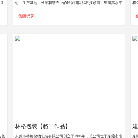
.3
心、生产基地，长年聘请专业的研发团队和科技顾问，组建高水平
程
能承
的营销及服务团队，是一家集研发、生产、销售、服务一体化的现
企
集团/品牌
合赛
代化高科技企业。共拥有近万平方的智能生产厂房，采用获得国家
月
场
专利的气液混合技术与设备，将氢分子、水、矿物质完美融合，执
在
行严格的质量管理体系和检测标准，致力于为每一位消费者提供高
道
质量的产品和高品质的服务，并始终把传递健康作为企业的核心理
4
念，努力为客户创造价值，向大众传播健康文化。
司、
室、
林格包装【骆工作品】
建
染色
东莞市林格储物包装有限公司创立于1996年，总公司位于东莞市南
东