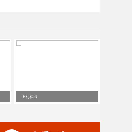
正利实业
悠派