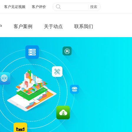
|
客户见证视频
|
客户评价
户
客户案例
关于动点
联系我们
微信端网站
全网营销
公众平台开发
百度快照优化
网搭建
B2B信息发布
城制作
视频营销
三级分销系统
社交网络