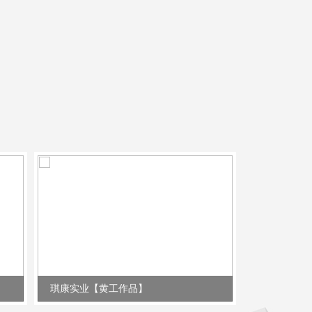
琪康实业【黄工作品】
锂威电子【