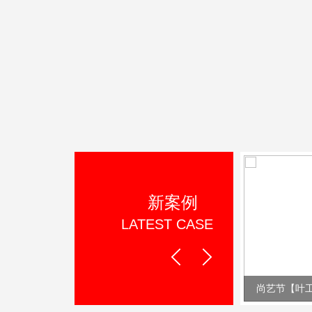
新案例
LATEST CASE
Prev
Next
美宣环保【叶工作品】
尚艺节【叶