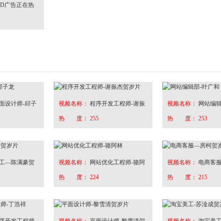
ED广告正在热
面设计师-邱子
视频名称：
程序开发工程师-谢振
视频名称：
网站编辑
杰贺岁片
热 度： 255
热 度： 253
工—陈满豪贺
视频名称：
网站优化工程师-骆阿
视频名称：
电商客
林
热 度： 224
片
热 度： 215