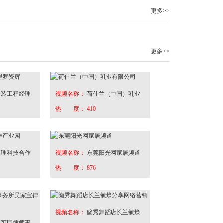
更多>>
更多>>
涂装工程经理
视频名称：
荷仕兰（中国）乳业
有限公司
热 度： 410
处理科技合作
视频名称：
东莞阳光网家居频道
热 度： 876
视频名称：
籣秀舞蹈店长兰毓焕
东可园律师事