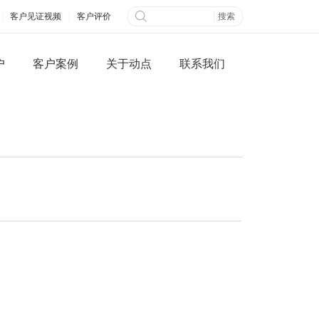
|
客户见证视频
|
客户评价
户
客户案例
关于动点
联系我们
微信端网站
全网营销
公众平台开发
百度快照优化
网搭建
B2B信息发布
城制作
视频营销
三级分销系统
社交网络