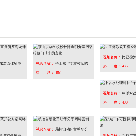
视频名称：
比亚德
东君政律师事
视频名称：
茶山京华学校校长陈
罗资辉
热 度： 436
道明分享网络
热 度： 488
视频名称：
中以水
产业园
热 度： 400
视频名称：
骉控自动化黄明华分
总与纯钦国茶
视频名称：
采访广