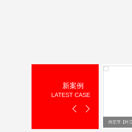
新案例
LATEST CASE
Prev
Next
美宣环保【叶工作品】
尚艺节【叶