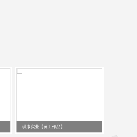
琪康实业【黄工作品】
锂威电子【