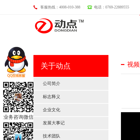
客服热线：4008-010-388
|
电话：0769-22889555
基础业务
视频
关于动点
公司简介
标志释义
域名注册
LOGO设计
企业文化
空间托管
画册设计
业务咨询微信
企业邮箱
VI设计
发展大事记
服务器租用
淘宝、天猫、京东装修
技术团队