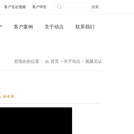
|
客户见证视频
|
客户评价
户
客户案例
关于动点
联系我们
微信端网站
全网营销
您现在的位置：
首页
>
关于动点
>
视频见证
公众平台开发
百度快照优化
：
网搭建
B2B信息发布
城制作
视频营销
三级分销系统
社交网络