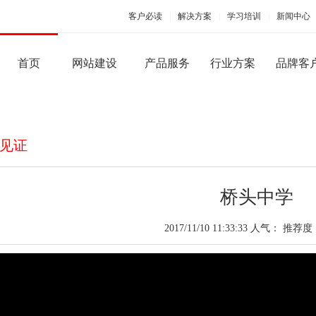
客户必读
|
解决方案
|
学习培训
|
新闻中心
首页
网站建设
产品服务
行业方案
品牌客
PC端网站建设
手机移动应用
见证
桥头中学
品牌型网站建设
手机版网站建设
微信
2017/11/10 11:33:33 人气：
推荐度
营销型网站建设
手机APP开发
微官
商城网站建设
微商
行业（门户）网站建设
微信