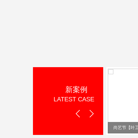
新案例
LATEST CASE
Prev
Next
美宣环保【叶工作品】
尚艺节【叶