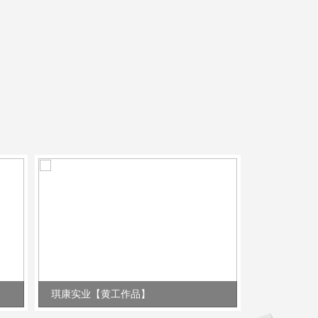
琪康实业【黄工作品】
锂威电子【