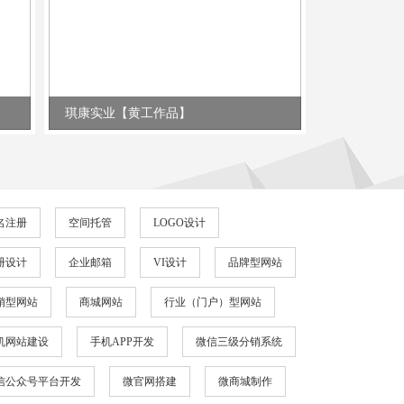
琪康实业【黄工作品】
锂威电子【
名注册
空间托管
LOGO设计
册设计
企业邮箱
VI设计
品牌型网站
销型网站
商城网站
行业（门户）型网站
机网站建设
手机APP开发
微信三级分销系统
信公众号平台开发
微官网搭建
微商城制作