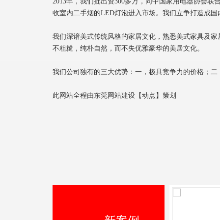
2013年，我们批出资300多万，同中国家用电器协
收室内二手烟的LED灯泡进入市场。我们立争打造成
我们深谙美式传统风格的家居文化，熟悉美式家具及家
不粗糙，纯朴自然，而不失优雅豪华的美居文化。
我们公司独有的三大优势：一，极具竞争力的价格；二，以
此网站全程由
东莞网站建设
【
动点
】策划