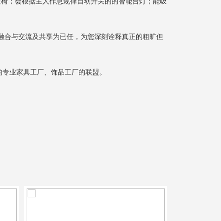
沙发椅；会根据主人作息规律自动开关的的智能台灯；能吸
融合与交流及共享为已任，为您深刻诠释真正的粗旷但
名的专业家具工厂、饰品工厂的联盟。