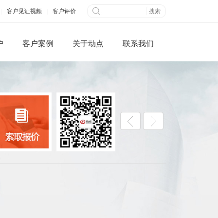
|
客户见证视频
|
客户评价
户
客户案例
关于动点
联系我们
微信端网站
全网营销
公众平台开发
百度快照优化
网搭建
B2B信息发布
城制作
视频营销
三级分销系统
社交网络