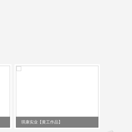
琪康实业【黄工作品】
锂威电子【