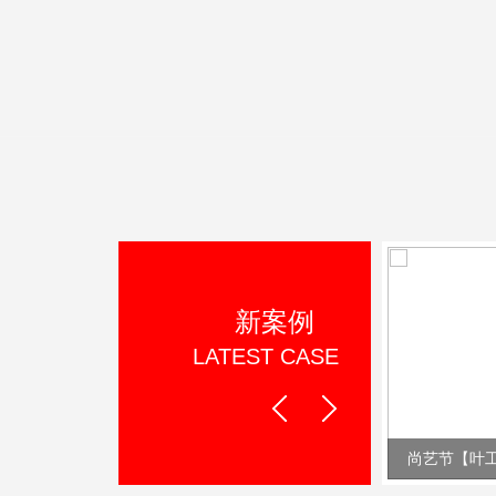
新案例
LATEST CASE
Prev
Next
美宣环保【叶工作品】
尚艺节【叶