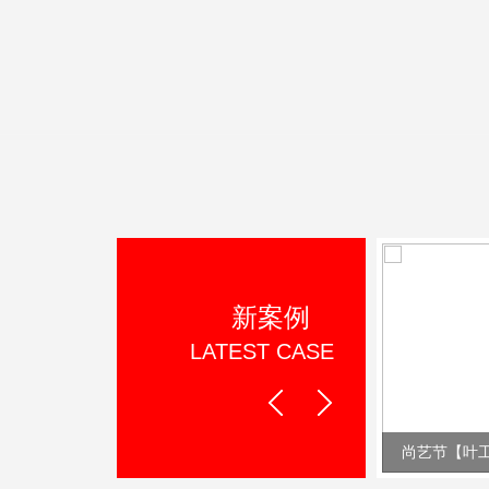
新案例
LATEST CASE
Prev
Next
美宣环保【叶工作品】
尚艺节【叶