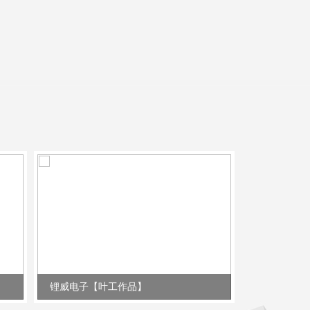
锂威电子【叶工作品】
双力货架【