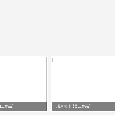
骆工作品】
琪康实业【黄工作品】